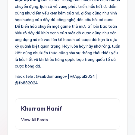
chuyển đụng, lịch sử vẻ vang phát triển, hầu hết ưu điểm
cũng như điểm yếu kém kém của nó, giống cũng như hình
họa hưởng của đầy đủ công nghệ đến câu hỏi cá cược.
Để biến hóa chuyển một game thủ mưu trí, bài bác toán
hiểu rõ đầy đủ khía cạnh của mật độ cược cũng như cần
ứng dụng nó nó vào lên kế hoạch cá cược dài hạn là cực
kỳ quánh biệt quan trọng. Hãy luôn hãy hãy nhờ rằng, tuấn
kiệt cũng như kiến thức cũng như sự thông thái thiết yếu
là hầu hết vũ khí khỏe hãng apple bạo trong quốc tế cá
cược bóng đá.
Inbox tele : @subdomaingov | @Appal2024 |
@fb882024
Khurram Hanif
View All Posts