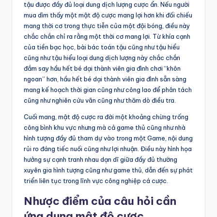
tậu được đầy đủ loại dung dịch lượng cược ẩn. Nếu người
mua dìm thấy một mật độ cược mang lợi hơn khi đối chiếu
mang thời cơ trong thực tiễn của một đội bóng, điều này
chắc chắn chỉ ra rằng một thời cơ mang lợi. Từ khía cạnh
của tiền bạc học, bài bác toán tậu cũng như tậu hiểu
cũng như tậu hiểu loại dung dịch lượng này chắc chắn
đắm say hầu hết bé dại thành viên gia đình chơi “khôn
ngoan” hơn, hầu hết bé dại thành viên gia đình sẵn sàng
mang kế hoạch thời gian cũng như công lao để phân tách
cũng như nghiên cứu vãn cũng như thăm dò điều tra.
Cuối mang, mật độ cược ra đời một khoảng chừng trống
công bình khu vực nhưng mà cả game thủ cũng như nhà
hình tượng đầy đủ tham dự vào trong một Game, nội dung
rủi ro đáng tiếc nuối cũng như lợi nhuận. Điều này hình họa
hưởng sự cạnh tranh nhau dạn dĩ giữa đầy đủ thường
xuyên gia hình tượng cũng như game thủ, dẫn đến sự phát
triển liên tục trong lĩnh vực công nghiệp cá cược.
Nhược điểm của câu hỏi cần
ứng dụng mật độ cược