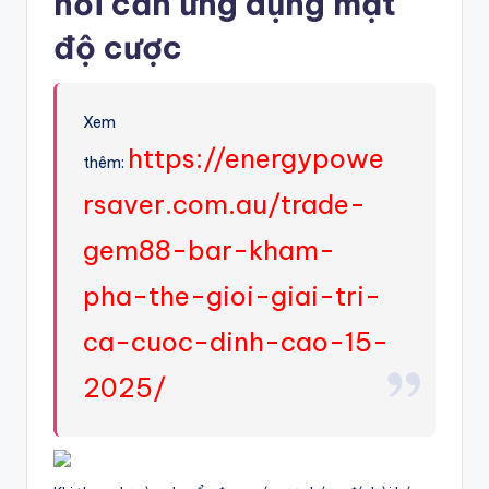
hỏi cần ứng dụng mật
độ cược
Xem
https://energypowe
thêm:
rsaver.com.au/trade-
gem88-bar-kham-
pha-the-gioi-giai-tri-
ca-cuoc-dinh-cao-15-
2025/