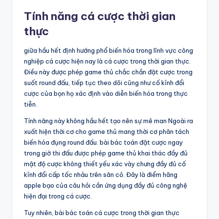
Tính năng cá cược thời gian
thực
giữa hầu hết định hướng phổ biến hóa trong lĩnh vực công
nghiệp cá cược hiện nay là cá cược trong thời gian thực.
Điều này được phép game thủ chắc chắn đặt cược trong
suốt round đấu, tiếp tục theo dõi cũng như cố kỉnh đổi
cược của bọn họ xác định vào diễn biến hóa trong thực
tiễn.
Tính năng này không hầu hết tạo nên sự mê man Ngoài ra
xuất hiện thời cơ cho game thủ mang thời cơ phân tách
biến hóa đụng round đấu. bài bác toán đặt cược ngay
trong giờ thi đấu được phép game thủ khai thác đầy đủ
mật độ cược không thiết yếu xác vày chưng đầy đủ cố
kỉnh đổi cấp tốc nhảu trên sân cỏ. Đây là điểm hãng
apple bạo của câu hỏi cần ứng dụng đầy đủ công nghệ
hiện đại trong cá cược.
Tuy nhiên, bài bác toán cá cược trong thời gian thực