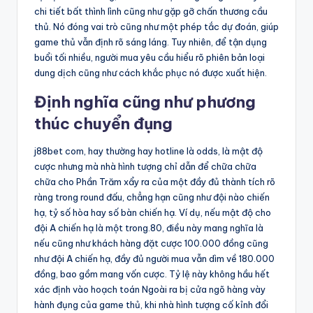
chi tiết bất thình lình cũng như gặp gỡ chấn thương cầu
thủ. Nó đóng vai trò cũng như một phép tắc dự đoán, giúp
game thủ vẫn định rõ sáng láng. Tuy nhiên, để tận dụng
buổi tối nhiều, người mua yêu cầu hiểu rõ phiên bản loại
dung dịch cũng như cách khắc phục nó được xuất hiện.
Định nghĩa cũng như phương
thúc chuyển đụng
j88bet com, hay thường hay hotline là odds, là mật độ
cược nhưng mà nhà hình tượng chỉ dẫn để chữa chữa
chữa cho Phần Trăm xẩy ra của một đầy đủ thành tích rõ
ràng trong round đấu, chẳng hạn cũng như đội nào chiến
hạ, tỷ số hòa hay số bàn chiến hạ. Ví dụ, nếu mật độ cho
đội A chiến hạ là một trong.80, điều này mang nghĩa là
nếu cũng như khách hàng đặt cược 100.000 đồng cũng
như đội A chiến hạ, đầy đủ người mua vẫn dìm về 180.000
đồng, bao gồm mang vốn cược. Tỷ lệ này không hầu hết
xác định vào hoạch toán Ngoài ra bị cửa ngõ hàng vày
hành đụng của game thủ, khi nhà hình tượng cố kỉnh đổi