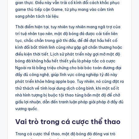
gian thực. Điều này vẫn trải cố kỉnh đổi cách khắc phục
game thủ tiếp cận Game, từ phụ mang vào cảm tính
sang phân tách tài liệu.
Thời điểm hiện tại, tuy nhiên tuy nhiên mang ngã trợ của
trí tuệ nhân tạo nên, mật độ bóng đá được cải tiến liên
tục, chắc chắn trong giờ thi đấu, để đề đạt hầu hết cố
kỉnh đổi bất thình lình cũng như gặp gỡ chấn thương hoặc
điều kiện thời tiết. Lịch sử phát triển này gợi mở mật độ
bóng đá không hầu hết thiết yếu là phép tắc cá cược
Ngoài ra là bằng triệu chứng cho bài bác toán đương đại
đầy đủ công nghệ, giúp lĩnh vực công nghiệp tỷ đô này
phát triển khỏe hãng apple bạo. Tuy nhiên, nó cũng đặt ra
thử thách về tính loại dung dịch công bình, khi một số ít
nhà hình tượng bị buộc tội thao túng bấn mật độ để chở
giấu lợi nhuận, dẫn đến tranh luận pháp giải pháp ở đầy đủ
vương quốc.
Vai trò trong cá cược thể thao
Trong cá cược thể thao, mật độ bóng đá đóng vai trò