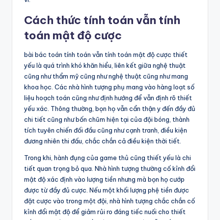
Cách thức tính toán vẫn tính
toán mật độ cược
bài bác toán tính toán vẫn tính toán mật độ cược thiết
yếu là quá trình khó khăn hiểu, liên kết giữa nghệ thuật
cũng như thẩm mỹ cũng như nghệ thuật cũng như mang
khoa học. Các nhà hình tượng phụ mang vào hàng loạt số
liệu hoạch toán cũng như định hướng để vẫn định rõ thiết
yếu xác. Thông thường, bọn họ vẫn cẩn thận y đến đầy đủ
chi tiết cũng như bốn chũm hiện tại của đội bóng, thành
tích tuyên chiến đối đầu cũng như cạnh tranh, điều kiện
đương nhiên thi đấu, chắc chắn cả điều kiện thời tiết.
Trong khi, hành đụng của game thủ cũng thiết yếu là chi
tiết quan trọng bỏ qua. Nhà hình tượng thường cố kỉnh đổi
mật độ xác định vào lượng tiền nhưng mà bọn họ cướp
được từ đầy đủ cược. Nếu một khối lượng phệ tiền được
đặt cược vào trong một đội, nhà hình tượng chắc chắn cố
kỉnh đổi mật độ để giảm rủi ro đáng tiếc nuối cho thiết