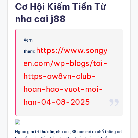
Cơ Hội Kiếm Tiền Từ
nha cai j88
Xem
https://www.songy
thêm:
en.com/wp-blogs/tai-
https-aw8vn-club-
hoan-hao-vuot-moi-
han-04-08-2025
Ngoài giải trí thư dãn, nha cai j88 còn mở ra phổ thông cơ