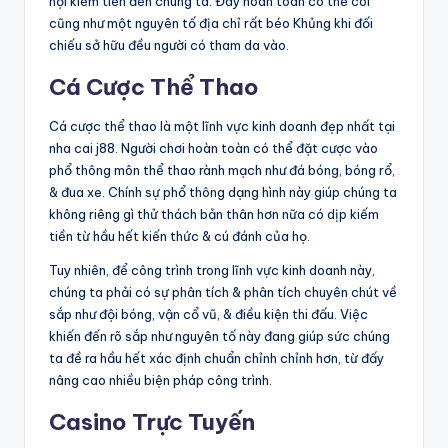
hội kiếm tiền đến chúng ta. Đây hoàn toàn có thể coi
cũng như một nguyên tố địa chỉ rất béo Khủng khi đối
chiếu sở hữu đều người có tham da vào.
Cá Cược Thể Thao
Cá cược thể thao là một lĩnh vực kinh doanh đẹp nhất tại
nha cai j88. Người chơi hoàn toàn có thể đặt cược vào
phổ thông môn thể thao rành mạch như đá bóng, bóng rổ,
& đua xe. Chính sự phổ thông dạng hình này giúp chúng ta
không riêng gì thử thách bản thân hơn nữa có dịp kiếm
tiền từ hầu hết kiến thức & cú đánh của họ.
Tuy nhiên, để công trình trong lĩnh vực kinh doanh này,
chúng ta phải có sự phân tích & phân tích chuyên chút về
sắp như đội bóng, vận cổ vũ, & điều kiện thi đấu. Việc
khiến đến rõ sắp như nguyên tố này đang giúp sức chúng
ta đề ra hầu hết xác định chuẩn chỉnh chỉnh hơn, từ đấy
nâng cao nhiều biện pháp công trình.
Casino Trực Tuyến