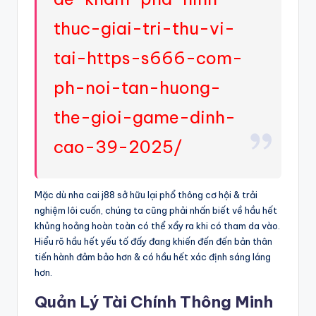
thuc-giai-tri-thu-vi-
tai-https-s666-com-
ph-noi-tan-huong-
the-gioi-game-dinh-
cao-39-2025/
Mặc dù nha cai j88 sở hữu lại phổ thông cơ hội & trải
nghiệm lôi cuốn, chúng ta cũng phải nhấn biết về hầu hết
khủng hoảng hoàn toàn có thể xẩy ra khi có tham da vào.
Hiểu rõ hầu hết yếu tố đấy đang khiến đến đến bản thân
tiến hành đảm bảo hơn & có hầu hết xác định sáng láng
hơn.
Quản Lý Tài Chính Thông Minh