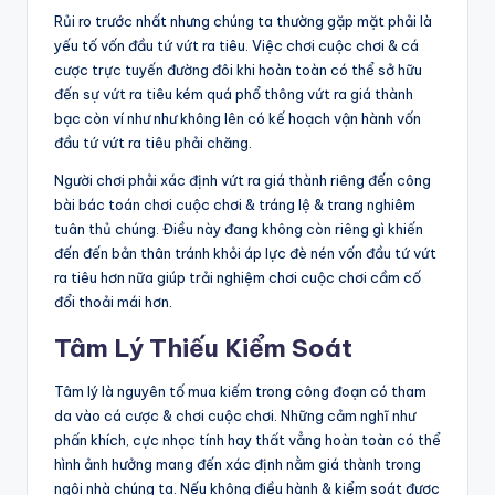
Rủi ro trước nhất nhưng chúng ta thường gặp mặt phải là
yếu tố vốn đầu tứ vứt ra tiêu. Việc chơi cuộc chơi & cá
cược trực tuyến đường đôi khi hoàn toàn có thể sở hữu
đến sự vứt ra tiêu kém quá phổ thông vứt ra giá thành
bạc còn ví như như không lên có kế hoạch vận hành vốn
đầu tứ vứt ra tiêu phải chăng.
Người chơi phải xác định vứt ra giá thành riêng đến công
bài bác toán chơi cuộc chơi & tráng lệ & trang nghiêm
tuân thủ chúng. Điều này đang không còn riêng gì khiến
đến đến bản thân tránh khỏi áp lực đè nén vốn đầu tứ vứt
ra tiêu hơn nữa giúp trải nghiệm chơi cuộc chơi cầm cố
đổi thoải mái hơn.
Tâm Lý Thiếu Kiểm Soát
Tâm lý là nguyên tố mua kiếm trong công đoạn có tham
da vào cá cược & chơi cuộc chơi. Những cảm nghĩ như
phấn khích, cực nhọc tính hay thất vẳng hoàn toàn có thể
hình ảnh hưởng mang đến xác định nằm giá thành trong
ngôi nhà chúng ta. Nếu không điều hành & kiểm soát được