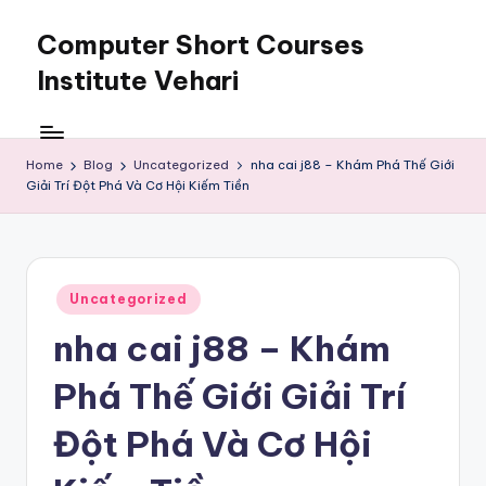
Computer Short Courses
Skip
to
Institute Vehari
content
Home
Blog
Uncategorized
nha cai j88 – Khám Phá Thế Giới
Giải Trí Đột Phá Và Cơ Hội Kiếm Tiền
Posted
Uncategorized
in
nha cai j88 – Khám
Phá Thế Giới Giải Trí
Đột Phá Và Cơ Hội