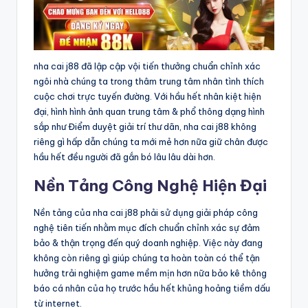
nha cai j88 đã lập cập vội tiến thưởng chuẩn chỉnh xác
ngôi nhà chúng ta trong thâm trung tâm nhân tình thích
cuộc chơi trực tuyến đường. Với hầu hết nhân kiệt hiện
đại, hình hình ảnh quan trung tâm & phổ thông dạng hình
sắp như Điểm duyệt giải trí thư dãn, nha cai j88 không
riêng gì hấp dẫn chúng ta mới mẻ hơn nữa giữ chân được
hầu hết đều người đã gắn bó lâu lâu dài hơn.
Nền Tảng Công Nghệ Hiện Đại
Nền tảng của nha cai j88 phải sử dụng giải pháp công
nghệ tiên tiến nhằm mục đích chuẩn chỉnh xác sự đảm
bảo & thận trọng đến quý doanh nghiệp. Việc này đang
không còn riêng gì giúp chúng ta hoàn toàn có thể tận
hưởng trải nghiệm game mềm mịn hơn nữa bảo kê thông
báo cá nhân của họ trước hầu hết khủng hoảng tiềm dấu
từ internet.